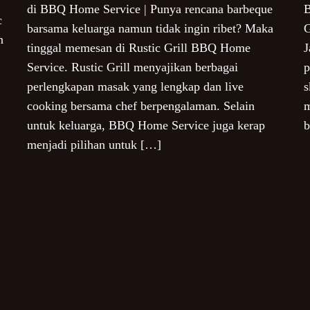
di BBQ Home Service | Punya rencana barbeque
B
c
barsama keluarga namun tidak ingin ribet? Maka
G
n
tinggal memesan di Rustic Grill BBQ Home
J
Service. Rustic Grill menyajikan berbagai
p
perlengkapan masak yang lengkap dan live
s
cooking bersama chef berpengalaman. Selain
m
untuk keluarga, BBQ Home Service juga kerap
b
menjadi pilihan untuk […]