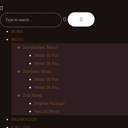
HOME
MENU
Jabodetabek Menu
Menu 10 Pax
Menu 20 Pax
Bandung Menu
Menu 10 Pax
Menu 20 Pax
Bali Menu
Regular Package
Special Menu
PROMOTION
GALLERY