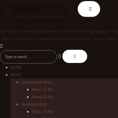
We offer something different to local and foreign patrons and
ensure you enjoy a memorable food experience every time.
HOME
MENU
Jabodetabek Menu
Menu 10 Pax
Menu 20 Pax
Bandung Menu
Menu 10 Pax