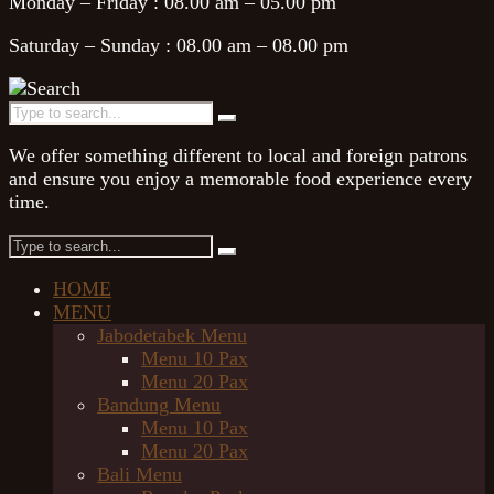
Monday – Friday :
08.00 am – 05.00 pm
Saturday – Sunday :
08.00 am – 08.00 pm
We offer something different to local and foreign patrons
and ensure you enjoy a memorable food experience every
time.
HOME
MENU
Jabodetabek Menu
Menu 10 Pax
Menu 20 Pax
Bandung Menu
Menu 10 Pax
Menu 20 Pax
Bali Menu